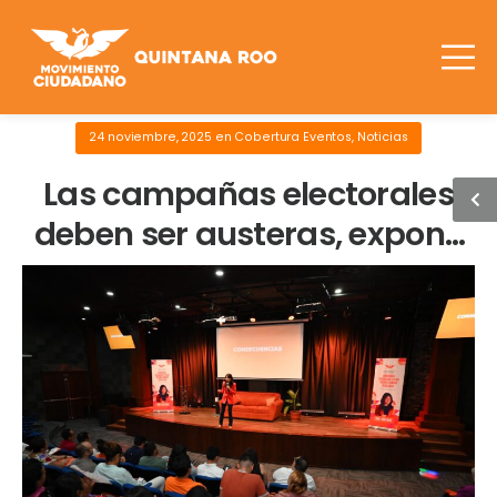
24 noviembre, 2025
en
Cobertura Eventos
,
Noticias
Las campañas electorales
deben ser austeras, expone
la politóloga Viri Ríos en
conferencia magistral
organizada por Movimiento
Ciudadano Quintana Roo