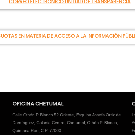
CORREO ELECTRÓNICO UNIDAD DE TRANSPARENCIA
UOTAS EN MATERIA DE ACCESO A LA INFORMACIÓN PÚBL
OFICINA CHETUMAL
O
Calle Othón P. Blanco 52 Oriente, Esquina Josefa Ortiz de
L
Domínguez, Colonia Centro, Chetumal, Othón P. Blanco,
A
Quintana Roo, C.P. 77000.
F