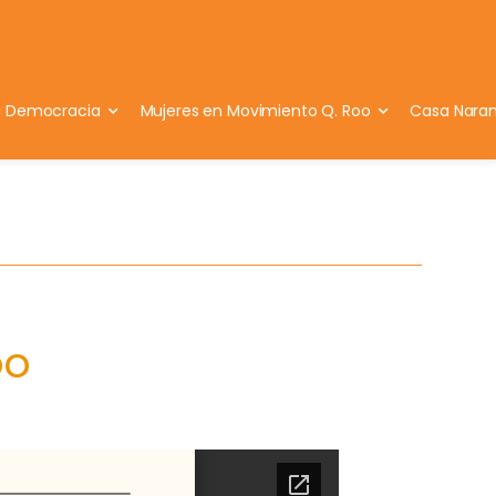
a Democracia
Mujeres en Movimiento Q. Roo
Casa Naran
oo